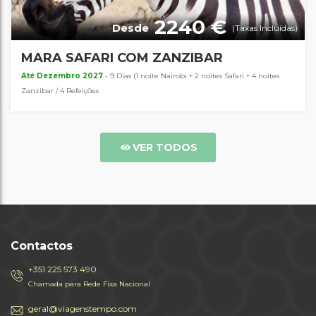
2240 €
Desde
(Taxas Incluídas)
MARA SAFARI COM ZANZIBAR
Até Dezembro 2027
- 9 Dias (1 noite Nairobi + 2 noites Safari + 4 noites
Zanzibar / 4 Refeições
VER TODOS
Contactos
+351 225 573 490
Chamada para Rede Fixa Nacional
geral@viagenstempo.com