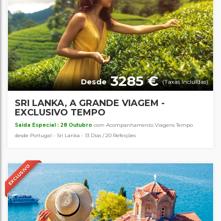
3285 €
Desde
(Taxas Incluídas)
SRI LANKA, A GRANDE VIAGEM -
EXCLUSIVO TEMPO
Saída Especial : 28 Outubro
com Acompanhamento Viagens Tempo
desde Portugal - Sri Lanka - 13 Dias / 20 Refeições
EXCLUSIVO