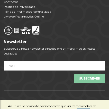
Contactos
Política de Privacidade
Ficha de Informação Normalizada
Livro de Reclamações Online
Newsletter
Subscreva a nossa newsletter e receba em primeira mão os nossos
destaques
Todos os Direitos Reservados © Viagens Tempo 2023 | Powered by
Ao utilizar o nosso site, você concorda que utilizemos cookies de