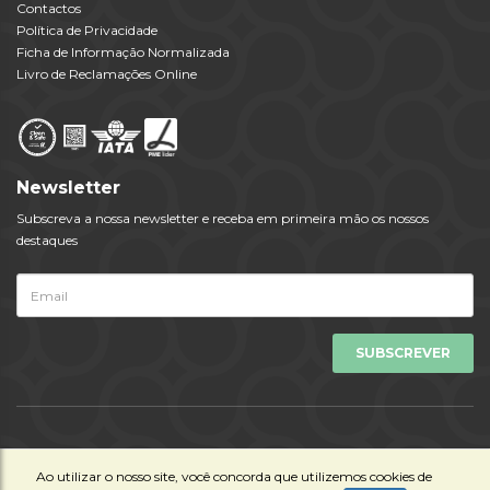
Contactos
Política de Privacidade
Ficha de Informação Normalizada
Livro de Reclamações Online
Newsletter
Subscreva a nossa newsletter e receba em primeira mão os nossos
destaques
Todos os Direitos Reservados © Viagens Tempo 2023 | Powered by
Ao utilizar o nosso site, você concorda que utilizemos cookies de