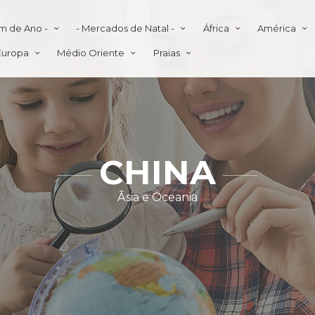
im de Ano -
- Mercados de Natal -
África
América
Europa
Médio Oriente
Praias
CHINA
Ãsia e Oceania