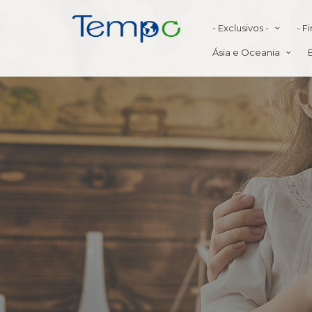
- Exclusivos -
- F
Ásia e Oceania