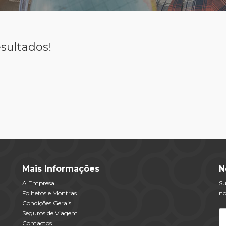
sultados!
Mais Informações
N
A Empresa
Su
Folhetos e Montras
no
Condições Gerais
Seguros de Viagem
Contactos