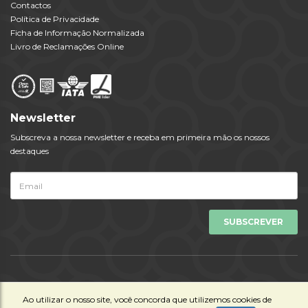
Contactos
Política de Privacidade
Ficha de Informação Normalizada
Livro de Reclamações Online
Newsletter
Subscreva a nossa newsletter e receba em primeira mão os nossos
destaques
Todos os Direitos Reservados © Viagens Tempo 2023 | Powered by
Ao utilizar o nosso site, você concorda que utilizemos cookies de