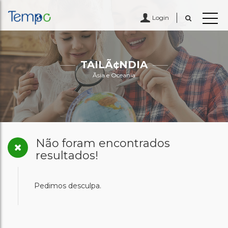
Login
TAILÃ¢NDIA
Ãsia e Oceania
Não foram encontrados
resultados!
Pedimos desculpa.