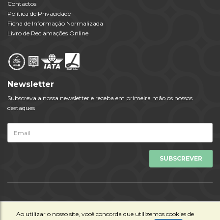
Contactos
Política de Privacidade
Ficha de Informação Normalizada
Livro de Reclamações Online
Newsletter
Subscreva a nossa newsletter e receba em primeira mão os nossos
destaques
Todos os Direitos Reservados © Viagens Tempo 2023 | Powered by
Ao utilizar o nosso site, você concorda que utilizemos cookies de