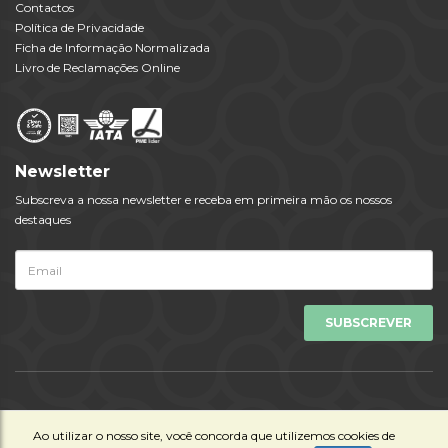
Contactos
Política de Privacidade
Ficha de Informação Normalizada
Livro de Reclamações Online
Newsletter
Subscreva a nossa newsletter e receba em primeira mão os nossos
destaques
Todos os Direitos Reservados © Viagens Tempo 2023 | Powered by
Ao utilizar o nosso site, você concorda que utilizemos cookies de