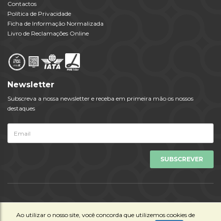
Contactos
Política de Privacidade
Ficha de Informação Normalizada
Livro de Reclamações Online
Newsletter
Subscreva a nossa newsletter e receba em primeira mão os nossos
destaques
Todos os Direitos Reservados © Viagens Tempo 2023 | Powered by
Ao utilizar o nosso site, você concorda que utilizemos cookies de