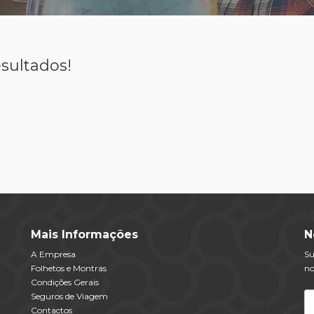
sultados!
Mais Informações
N
A Empresa
Su
Folhetos e Montras
no
Condições Gerais
Seguros de Viagem
Contactos