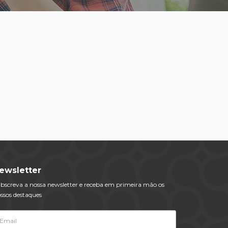
ewsletter
bscreva a nossa newsletter e receba em primeira mão os
ssos destaques