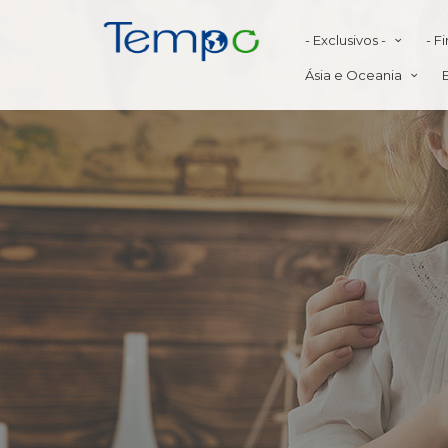
- Exclusivos -
- F
Ásia e Oceania