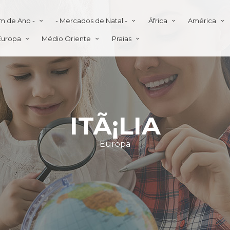
im de Ano -
- Mercados de Natal -
África
América
Europa
Médio Oriente
Praias
ITÃ¡LIA
Europa