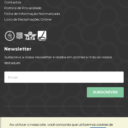
Contactos
Política de Privacidade
Ficha de Informação Normalizada
Livro de Reclamações Online
Newsletter
Subscreva a nossa newsletter e receba em primeira mão os nossos
destaques
Todos os Direitos Reservados © Viagens Tempo 2023 | Powered by
Ao utilizar o nosso site, você concorda que utilizemos cookies de