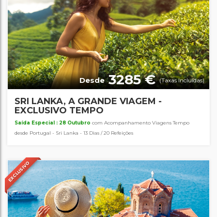
3285 €
Desde
(Taxas Incluídas)
SRI LANKA, A GRANDE VIAGEM -
EXCLUSIVO TEMPO
Saída Especial : 28 Outubro
com Acompanhamento Viagens Tempo
desde Portugal - Sri Lanka - 13 Dias / 20 Refeições
EXCLUSIVO