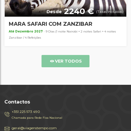
2240 €
Desde
(Taxas Incluídas)
MARA SAFARI COM ZANZIBAR
Até Dezembro 2027
- 9 Dias (1 noite Nairobi + 2 noites Safari + 4 noites
Zanzibar / 4 Refeições
VER TODOS
Contactos
+351 225 573 490
Chamada para Rede Fixa Nacional
geral@viagenstempo.com