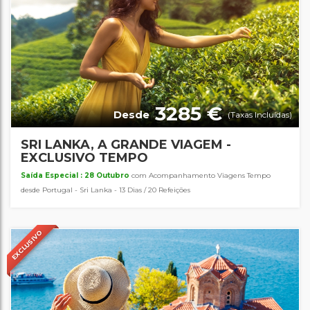
3285 €
Desde
(Taxas Incluídas)
SRI LANKA, A GRANDE VIAGEM -
EXCLUSIVO TEMPO
Saída Especial : 28 Outubro
com Acompanhamento Viagens Tempo
desde Portugal - Sri Lanka - 13 Dias / 20 Refeições
EXCLUSIVO