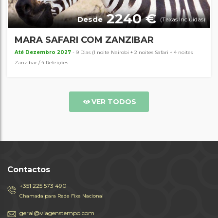
2240 €
Desde
(Taxas Incluídas)
MARA SAFARI COM ZANZIBAR
Até Dezembro 2027
- 9 Dias (1 noite Nairobi + 2 noites Safari + 4 noites
Zanzibar / 4 Refeições
VER TODOS
Contactos
+351 225 573 490
Chamada para Rede Fixa Nacional
geral@viagenstempo.com