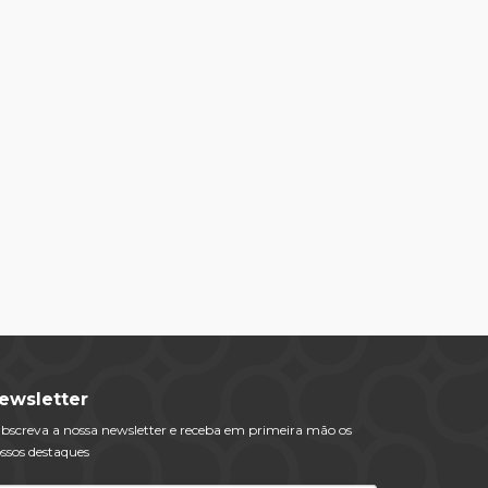
ewsletter
bscreva a nossa newsletter e receba em primeira mão os
ssos destaques