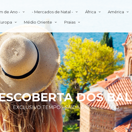
im de Ano -
- Mercados de Natal -
África
América
Europa
Médio Oriente
Praias
ESCOBERTA DOS BA
EXCLUSIVO TEMPO - SAÍDA A 12 SETEMBRO