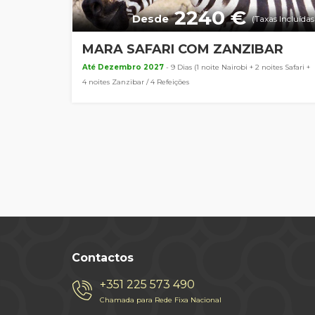
2240 €
Desde
(Taxas Incluídas
MARA SAFARI COM ZANZIBAR
Até Dezembro 2027
- 9 Dias (1 noite Nairobi + 2 noites Safari +
4 noites Zanzibar / 4 Refeições
Contactos
+351 225 573 490
Chamada para Rede Fixa Nacional