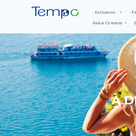
- Exclusivos -
- F
Ásia e Oceania
À D