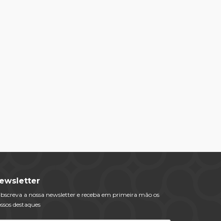
ewsletter
bscreva a nossa newsletter e receba em primeira mão os
ssos destaques