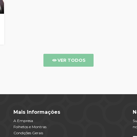
)
VER TODOS
Mais Informações
N
A Empresa
Su
Folhetos e Montras
no
Condições Gerais