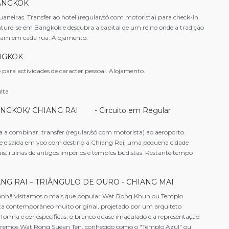
 BANGKOK
aneiras. Transfer ao hotel (regular/só com motorista) para check-in.
nture-se em Bangkok e descubra a capital de um reino onde a tradição
ram em cada rua. Alojamento.
NGKOK
 para actividades de caracter pessoal. Alojamento.
ulta
GKOK/ CHIANG RAI - Circuito em Regular
a combinar, transfer (regular/só com motorista) ao aeroporto.
 e saída em voo com destino a Chiang Rai, uma pequena cidade
is, ruínas de antigos impérios e templos budistas. Restante tempo
IANG RAI – TRIÂNGULO DE OURO - CHIANG MAI
nhã visitamos o mais que popular Wat Rong Khun ou Templo
a contemporâneo muito original, projetado por um arquiteto
 forma e cor específicas; o branco quase imaculado é a representação
aremos Wat Rong Suean Ten, conhecido como o "Templo Azul" ou