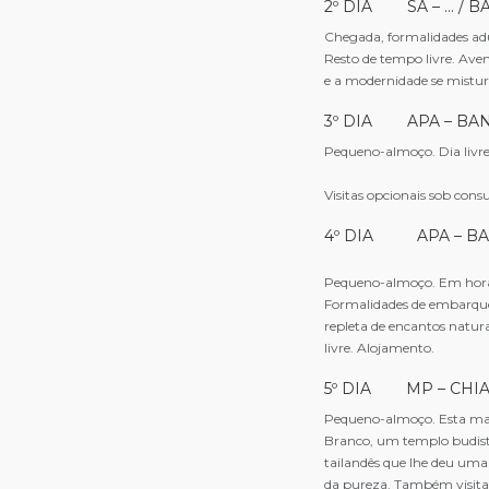
2º DIA SA – … /
Chegada, formalidades adu
Resto de tempo livre. Ave
e a modernidade se mistu
3º DIA APA – BA
Pequeno-almoço. Dia livre
Visitas opcionais sob cons
4º DIA APA – BAN
Pequeno-almoço. Em hora 
Formalidades de embarque
repleta de encantos natura
livre. Alojamento.
5º DIA MP – CH
Pequeno-almoço. Esta ma
Branco, um templo budist
tailandês que lhe deu uma
da pureza. Também visit