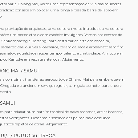
etornar a Chiang Mai, visite uma representação da vila das mulheres
a tradição consiste em colocar uma longa e pesada barra de latão em
o.
a plantação de orquídeas, uma cultura muito introduzida na cultura
 contém um borboletário com espécies invulgares. Vamos aos centros de
e Sankampaeng e Borsang, para desfrutar de arte em madeira,
sedas tecidas, ourives e joalheiros, cerâmica, laca e artesanato sem fim.
sanato de qualidade requer tempo, talento e criatividade. Almoço em
típico Kantoke em restaurante local. Alojamento.
ANG MAI / SAMUI
 a combinar, transfer ao aeroporto de Chiang Mai para embarque em
Chegada e transfer em serviço regular, sem guia ao hotel para check-
jamento.
 SAMUI
s para relaxar num paraíso tropical de baías rochosas, areias brancas,
restas verdejantes. Descanse à sombra das palmeiras e descubra
quáticos repletos de corais. Alojamento.
MUI/… / PORTO ou LISBOA