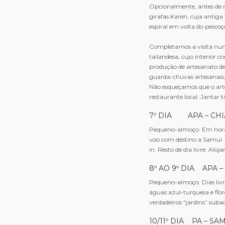
Opcionalmente, antes de r
girafas Karen, cuja antig
espiral em volta do pescoç
Completamos a visita num
tailandesa, cujo interior
produção de artesanato d
guarda-chuvas artesanais, 
Não esqueçamos que o arte
restaurante local. Jantar 
7º DIA APA – CHI
Pequeno-almoço. Em hora
voo com destino a Samui. 
in. Resto de dia livre. Alo
8º AO 9º DIA APA –
Pequeno-almoço. Dias livre
águas azul-turquesa e flo
verdadeiros “jardins” suba
10/11º DIA PA – SA