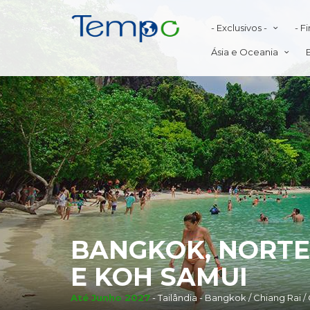
- Exclusivos -
- F
Ásia e Oceania
BANGKOK, NORTE
E KOH SAMUI
Até Junho 2027
- Tailândia - Bangkok / Chiang Rai 