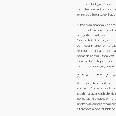
"Templo do Tigre Dançante
jogo de cores entre o azul 
principais figuras de Buda
A meio da manhã visitamo
de encontro entre Laos, Bi
magníficas vistas sobre o
forma de triângulo, a fron
conhecer melhor o mercado
restaurante local. Após o
horas de carro). Uma vez l
localizado no topo de uma
canto dos monges, pois é 
6º DIA PC – CHIA
Pequeno-almoço. A explora
animais; Por esta razão, 
excelente qualidade de vid
perpetuam a espécie. Par
projeto de conservação eco
e teremos a oportunidade 