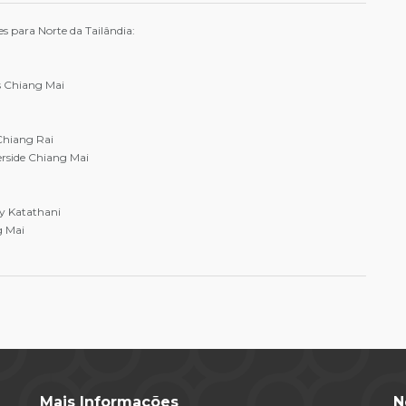
es para Norte da Tailândia:
s Chiang Mai
Chiang Rai
erside Chiang Mai
by Katathani
g Mai
Mais Informações
N