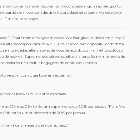
 combinar, transfer regular (só motorista/sem guia) ao aeroporto.
e partida em voo com destino à sua cidade de origem, via cidade de
a. Fim dos n/ serviços.
asse T, Thai Smile Airways em classe W e Bangkok Airlines em classe Y.
as a alterações) no valor de 435€. Em caso de não disponibilidade desta
o sempre dadas alternativas de voos de acordo com a melhor solução
do de reserva. Suplementos aéreos sujeitos a alteração no momento de
ados poderão não incluir bagagem de porão e/ou cabina.
cuito regular com guia local em espanhol
a épocas festivas ou eventos especiais
re as 22h e as 06h terão um suplemento de 20€ por pessoa; Transfers
as 08h terão um suplemento de 30€ por pessoa
mínima de 6 meses à data de regresso)