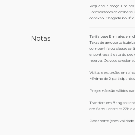
Pequeno-almoço. Em hora a
Formalidades de embarque 
conexão. Chegada no 11º di
Tarifa base Emirates em cl
Notas
Taxas de aeroporto (sujeit
companhia ou classes serã
encontrada à data do pedi
reserva. Os voos selecion
Visitas e excursões em cir
Mínimo de 2 participantes
Preços não são válidos par
Transfers em Bangkok ent
em Samui entre as 22h e 
Passaporte (com validade 