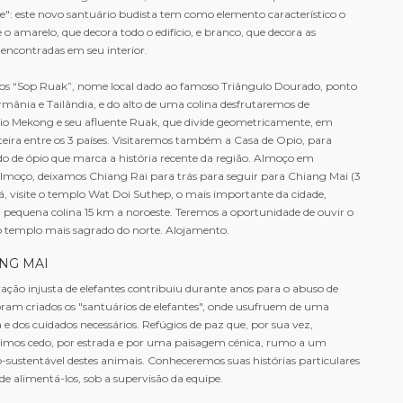
": este novo santuário budista tem como elemento característico o
e o amarelo, que decora todo o edifício, e branco, que decora as
 encontradas em seu interior.
s “Sop Ruak”, nome local dado ao famoso Triângulo Dourado, ponto
rmânia e Tailândia, e do alto de uma colina desfrutaremos de
 rio Mekong e seu afluente Ruak, que divide geometricamente, em
teira entre os 3 países. Visitaremos também a Casa de Opio, para
 de ópio que marca a história recente da região. Almoço em
 almoço, deixamos Chiang Rai para trás para seguir para Chiang Mai (3
á, visite o templo Wat Doi Suthep, o mais importante da cidade,
 pequena colina 15 km a noroeste. Teremos a oportunidade de ouvir o
o templo mais sagrado do norte. Alojamento.
NG MAI
ção injusta de elefantes contribuiu durante anos para o abuso de
foram criados os "santuários de elefantes", onde usufruem de uma
a e dos cuidados necessários. Refúgios de paz que, por sua vez,
timos cedo, por estrada e por uma paisagem cénica, rumo a um
-sustentável destes animais. Conheceremos suas histórias particulares
de alimentá-los, sob a supervisão da equipe.