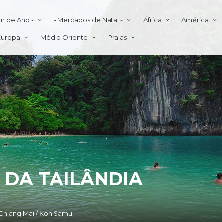
im de Ano -
- Mercados de Natal -
África
América
Europa
Médio Oriente
Praias
 DA TAILÂNDIA
/ Chiang Mai / Koh Samui